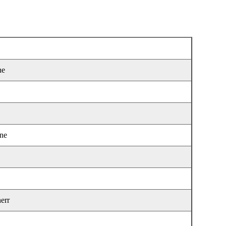
ne
one
herr