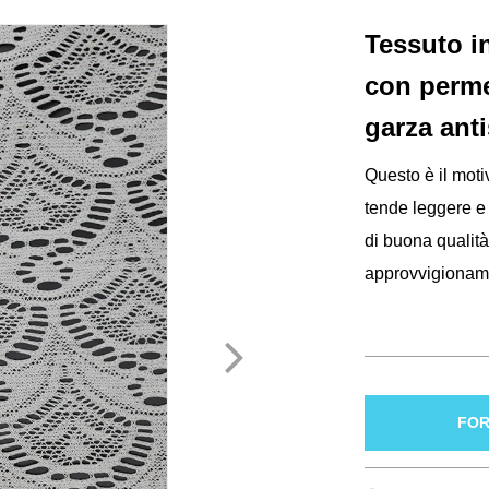
Tessuto i
con permea
garza anti
Questo è il moti
tende leggere e 
di buona qualità
approvvigioname
FOR