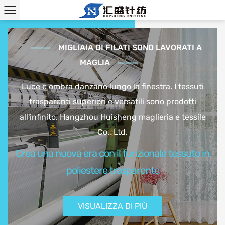
MIGLIAIA DI FILATI SONO LAVORATI A
MAGLIA
Luce e ombra danzano lungo la finestra. I tessuti
trasparenti superiori e versatili sono prodotti
all'infinito. Hangzhou Huisheng maglieria e tessile
Co., Ltd.
Crea una nuova era con il funzionale tessuto in
poliestere trasparente
VISUALIZZA DI PIÙ