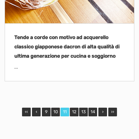
Tende a corde con motivo ad acquerello
classico giapponese dacron di alta qualità di
ultima generazione per cucina e soggiorno
...
‹‹
‹
9
10
11
12
13
14
›
››